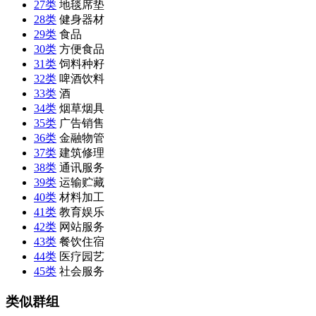
27类
地毯席垫
28类
健身器材
29类
食品
30类
方便食品
31类
饲料种籽
32类
啤酒饮料
33类
酒
34类
烟草烟具
35类
广告销售
36类
金融物管
37类
建筑修理
38类
通讯服务
39类
运输贮藏
40类
材料加工
41类
教育娱乐
42类
网站服务
43类
餐饮住宿
44类
医疗园艺
45类
社会服务
类似群组