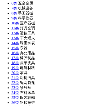
6类
五金金属
7类
机械设备
8类
手工器械
9类
科学仪器
10类
医疗器械
11类
灯具空调
12类
运输工具
13类
军火烟火
14类
珠宝钟表
15类
乐器
16类
办公用品
17类
橡胶制品
18类
皮革皮具
19类
建筑材料
20类
家具
21类
厨房洁具
22类
绳网袋篷
23类
纱线丝
24类
布料床单
25类
服装鞋帽
26类
钮扣拉链