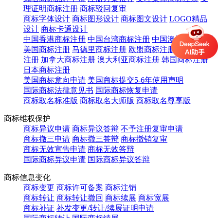
理证明商标注册
商标驳回复审
商标字体设计
商标图形设计
商标图文设计
LOGO精品
设计
商标卡通设计
中国香港商标注册
中国台湾商标注册
中国澳门商标注册
美国商标注册
马德里商标注册
欧盟商标注册
英国商标
注册
加拿大商标注册
澳大利亚商标注册
韩国商标注册
日本商标注册
美国商标意向申请
美国商标提交5-6年使用声明
国际商标法律意见书
国际商标恢复申请
商标取名标准版
商标取名大师版
商标取名尊享版
商标维权保护
商标异议申请
商标异议答辩
不予注册复审申请
商标撤三申请
商标撤三答辩
商标撤销复审
商标无效宣告申请
商标无效答辩
国际商标异议申请
国际商标异议答辩
商标信息变化
商标变更
商标许可备案
商标注销
商标转让
商标转让撤回
商标续展
商标宽展
商标补证
补发变更/转让/续展证明申请