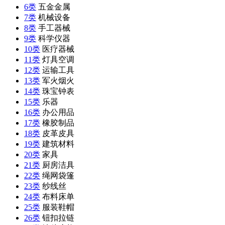
6类
五金金属
7类
机械设备
8类
手工器械
9类
科学仪器
10类
医疗器械
11类
灯具空调
12类
运输工具
13类
军火烟火
14类
珠宝钟表
15类
乐器
16类
办公用品
17类
橡胶制品
18类
皮革皮具
19类
建筑材料
20类
家具
21类
厨房洁具
22类
绳网袋篷
23类
纱线丝
24类
布料床单
25类
服装鞋帽
26类
钮扣拉链