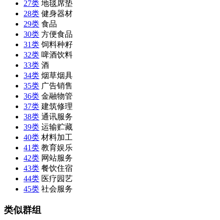
27类
地毯席垫
28类
健身器材
29类
食品
30类
方便食品
31类
饲料种籽
32类
啤酒饮料
33类
酒
34类
烟草烟具
35类
广告销售
36类
金融物管
37类
建筑修理
38类
通讯服务
39类
运输贮藏
40类
材料加工
41类
教育娱乐
42类
网站服务
43类
餐饮住宿
44类
医疗园艺
45类
社会服务
类似群组