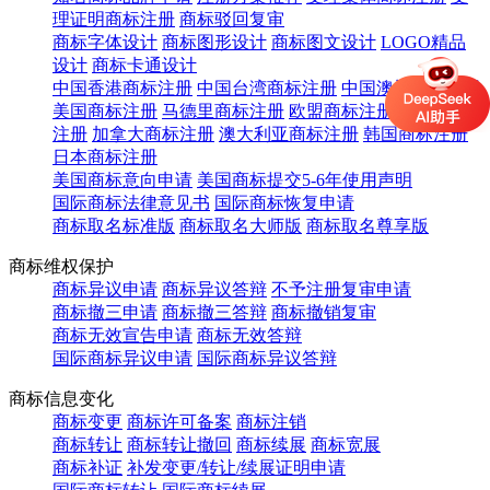
理证明商标注册
商标驳回复审
商标字体设计
商标图形设计
商标图文设计
LOGO精品
设计
商标卡通设计
中国香港商标注册
中国台湾商标注册
中国澳门商标注册
美国商标注册
马德里商标注册
欧盟商标注册
英国商标
注册
加拿大商标注册
澳大利亚商标注册
韩国商标注册
日本商标注册
美国商标意向申请
美国商标提交5-6年使用声明
国际商标法律意见书
国际商标恢复申请
商标取名标准版
商标取名大师版
商标取名尊享版
商标维权保护
商标异议申请
商标异议答辩
不予注册复审申请
商标撤三申请
商标撤三答辩
商标撤销复审
商标无效宣告申请
商标无效答辩
国际商标异议申请
国际商标异议答辩
商标信息变化
商标变更
商标许可备案
商标注销
商标转让
商标转让撤回
商标续展
商标宽展
商标补证
补发变更/转让/续展证明申请