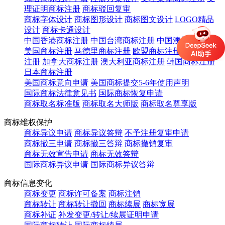
理证明商标注册
商标驳回复审
商标字体设计
商标图形设计
商标图文设计
LOGO精品
设计
商标卡通设计
中国香港商标注册
中国台湾商标注册
中国澳门商标注册
美国商标注册
马德里商标注册
欧盟商标注册
英国商标
注册
加拿大商标注册
澳大利亚商标注册
韩国商标注册
日本商标注册
美国商标意向申请
美国商标提交5-6年使用声明
国际商标法律意见书
国际商标恢复申请
商标取名标准版
商标取名大师版
商标取名尊享版
商标维权保护
商标异议申请
商标异议答辩
不予注册复审申请
商标撤三申请
商标撤三答辩
商标撤销复审
商标无效宣告申请
商标无效答辩
国际商标异议申请
国际商标异议答辩
商标信息变化
商标变更
商标许可备案
商标注销
商标转让
商标转让撤回
商标续展
商标宽展
商标补证
补发变更/转让/续展证明申请