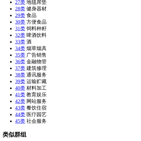
27类
地毯席垫
28类
健身器材
29类
食品
30类
方便食品
31类
饲料种籽
32类
啤酒饮料
33类
酒
34类
烟草烟具
35类
广告销售
36类
金融物管
37类
建筑修理
38类
通讯服务
39类
运输贮藏
40类
材料加工
41类
教育娱乐
42类
网站服务
43类
餐饮住宿
44类
医疗园艺
45类
社会服务
类似群组