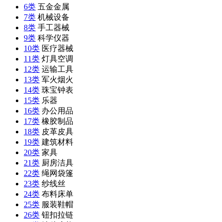
6类
五金金属
7类
机械设备
8类
手工器械
9类
科学仪器
10类
医疗器械
11类
灯具空调
12类
运输工具
13类
军火烟火
14类
珠宝钟表
15类
乐器
16类
办公用品
17类
橡胶制品
18类
皮革皮具
19类
建筑材料
20类
家具
21类
厨房洁具
22类
绳网袋篷
23类
纱线丝
24类
布料床单
25类
服装鞋帽
26类
钮扣拉链