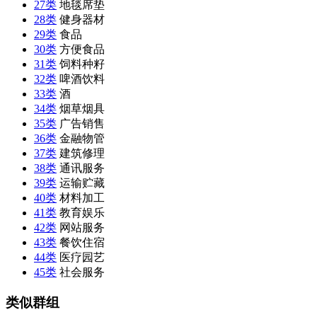
27类
地毯席垫
28类
健身器材
29类
食品
30类
方便食品
31类
饲料种籽
32类
啤酒饮料
33类
酒
34类
烟草烟具
35类
广告销售
36类
金融物管
37类
建筑修理
38类
通讯服务
39类
运输贮藏
40类
材料加工
41类
教育娱乐
42类
网站服务
43类
餐饮住宿
44类
医疗园艺
45类
社会服务
类似群组