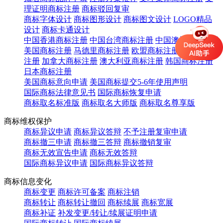
理证明商标注册
商标驳回复审
商标字体设计
商标图形设计
商标图文设计
LOGO精品
设计
商标卡通设计
中国香港商标注册
中国台湾商标注册
中国澳门商标注册
美国商标注册
马德里商标注册
欧盟商标注册
英国商标
注册
加拿大商标注册
澳大利亚商标注册
韩国商标注册
日本商标注册
美国商标意向申请
美国商标提交5-6年使用声明
国际商标法律意见书
国际商标恢复申请
商标取名标准版
商标取名大师版
商标取名尊享版
商标维权保护
商标异议申请
商标异议答辩
不予注册复审申请
商标撤三申请
商标撤三答辩
商标撤销复审
商标无效宣告申请
商标无效答辩
国际商标异议申请
国际商标异议答辩
商标信息变化
商标变更
商标许可备案
商标注销
商标转让
商标转让撤回
商标续展
商标宽展
商标补证
补发变更/转让/续展证明申请