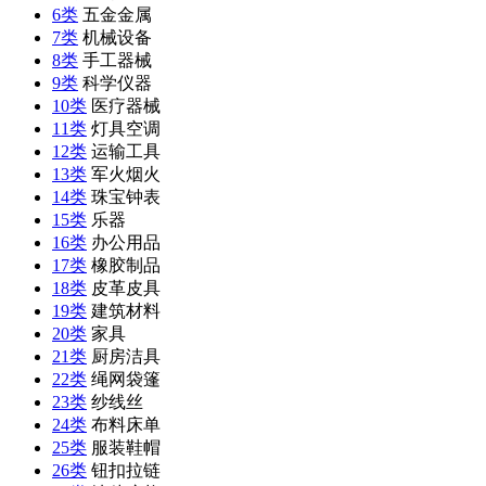
6类
五金金属
7类
机械设备
8类
手工器械
9类
科学仪器
10类
医疗器械
11类
灯具空调
12类
运输工具
13类
军火烟火
14类
珠宝钟表
15类
乐器
16类
办公用品
17类
橡胶制品
18类
皮革皮具
19类
建筑材料
20类
家具
21类
厨房洁具
22类
绳网袋篷
23类
纱线丝
24类
布料床单
25类
服装鞋帽
26类
钮扣拉链