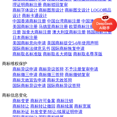
理证明商标注册
商标驳回复审
商标字体设计
商标图形设计
商标图文设计
LOGO精品
设计
商标卡通设计
中国香港商标注册
中国台湾商标注册
中国澳门商标注册
美国商标注册
马德里商标注册
欧盟商标注册
英国商标
注册
加拿大商标注册
澳大利亚商标注册
韩国商标注册
日本商标注册
美国商标意向申请
美国商标提交5-6年使用声明
国际商标法律意见书
国际商标恢复申请
商标取名标准版
商标取名大师版
商标取名尊享版
商标维权保护
商标异议申请
商标异议答辩
不予注册复审申请
商标撤三申请
商标撤三答辩
商标撤销复审
商标无效宣告申请
商标无效答辩
国际商标异议申请
国际商标异议答辩
商标信息变化
商标变更
商标许可备案
商标注销
商标转让
商标转让撤回
商标续展
商标宽展
商标补证
补发变更/转让/续展证明申请