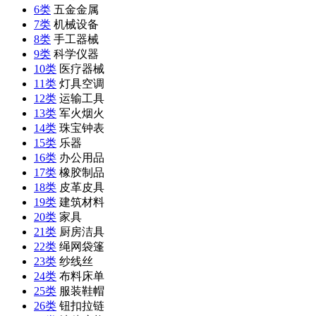
6类
五金金属
7类
机械设备
8类
手工器械
9类
科学仪器
10类
医疗器械
11类
灯具空调
12类
运输工具
13类
军火烟火
14类
珠宝钟表
15类
乐器
16类
办公用品
17类
橡胶制品
18类
皮革皮具
19类
建筑材料
20类
家具
21类
厨房洁具
22类
绳网袋篷
23类
纱线丝
24类
布料床单
25类
服装鞋帽
26类
钮扣拉链