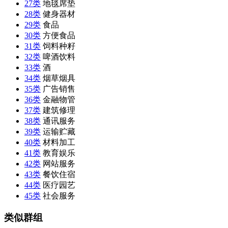
27类
地毯席垫
28类
健身器材
29类
食品
30类
方便食品
31类
饲料种籽
32类
啤酒饮料
33类
酒
34类
烟草烟具
35类
广告销售
36类
金融物管
37类
建筑修理
38类
通讯服务
39类
运输贮藏
40类
材料加工
41类
教育娱乐
42类
网站服务
43类
餐饮住宿
44类
医疗园艺
45类
社会服务
类似群组