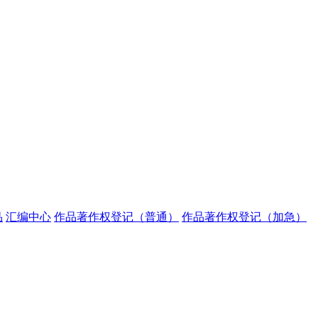
品
汇编中心
作品著作权登记（普通）
作品著作权登记（加急）