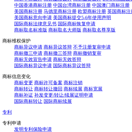
中国香港商标注册
中国台湾商标注册
中国澳门商标注册
美国商标注册
马德里商标注册
欧盟商标注册
英国商标注
美国商标意向申请
美国商标提交5-6年使用声明
国际商标法律意见书
国际商标恢复申请
商标取名标准版
商标取名大师版
商标取名尊享版
商标维权保护
商标异议申请
商标异议答辩
不予注册复审申请
商标撤三申请
商标撤三答辩
商标撤销复审
商标无效宣告申请
商标无效答辩
国际商标异议申请
国际商标异议答辩
商标信息变化
商标变更
商标许可备案
商标注销
商标转让
商标转让撤回
商标续展
商标宽展
商标补证
补发变更/转让/续展证明申请
国际商标转让
国际商标续展
专利
专利申请
发明专利保险申请