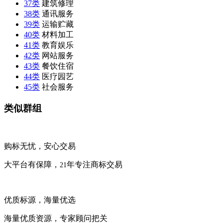
37类
建筑修理
38类
通讯服务
39类
运输贮藏
40类
材料加工
41类
教育娱乐
42类
网站服务
43类
餐饮住宿
44类
医疗园艺
45类
社会服务
类似群组
购标无忧，安心交易
大平台有保障，
年专注商标交易
21
优质标源，海量优选
海量优质资源，专家顾问把关