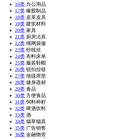
16类
办公用品
17类
橡胶制品
18类
皮革皮具
19类
建筑材料
20类
家具
21类
厨房洁具
22类
绳网袋篷
23类
纱线丝
24类
布料床单
25类
服装鞋帽
26类
钮扣拉链
27类
地毯席垫
28类
健身器材
29类
食品
30类
方便食品
31类
饲料种籽
32类
啤酒饮料
33类
酒
34类
烟草烟具
35类
广告销售
36类
金融物管