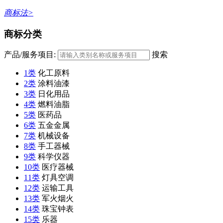
商标法>
商标分类
产品/服务项目:
搜索
1类
化工原料
2类
涂料油漆
3类
日化用品
4类
燃料油脂
5类
医药品
6类
五金金属
7类
机械设备
8类
手工器械
9类
科学仪器
10类
医疗器械
11类
灯具空调
12类
运输工具
13类
军火烟火
14类
珠宝钟表
15类
乐器