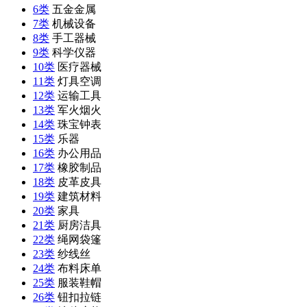
6类
五金金属
7类
机械设备
8类
手工器械
9类
科学仪器
10类
医疗器械
11类
灯具空调
12类
运输工具
13类
军火烟火
14类
珠宝钟表
15类
乐器
16类
办公用品
17类
橡胶制品
18类
皮革皮具
19类
建筑材料
20类
家具
21类
厨房洁具
22类
绳网袋篷
23类
纱线丝
24类
布料床单
25类
服装鞋帽
26类
钮扣拉链