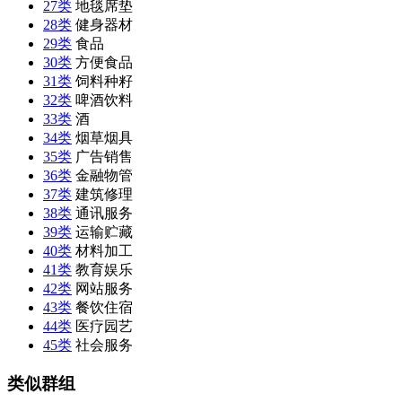
27类
地毯席垫
28类
健身器材
29类
食品
30类
方便食品
31类
饲料种籽
32类
啤酒饮料
33类
酒
34类
烟草烟具
35类
广告销售
36类
金融物管
37类
建筑修理
38类
通讯服务
39类
运输贮藏
40类
材料加工
41类
教育娱乐
42类
网站服务
43类
餐饮住宿
44类
医疗园艺
45类
社会服务
类似群组