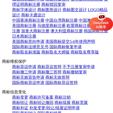
理证明商标注册
商标驳回复审
商标字体设计
商标图形设计
商标图文设计
LOGO精品
设计
商标卡通设计
中国香港商标注册
中国台湾商标注册
中国澳门商标注册
美国商标注册
马德里商标注册
欧盟商标注册
英国商标
注册
加拿大商标注册
澳大利亚商标注册
韩国商标注册
日本商标注册
美国商标意向申请
美国商标提交5-6年使用声明
国际商标法律意见书
国际商标恢复申请
商标取名标准版
商标取名大师版
商标取名尊享版
商标维权保护
商标异议申请
商标异议答辩
不予注册复审申请
商标撤三申请
商标撤三答辩
商标撤销复审
商标无效宣告申请
商标无效答辩
国际商标异议申请
国际商标异议答辩
商标信息变化
商标变更
商标许可备案
商标注销
商标转让
商标转让撤回
商标续展
商标宽展
商标补证
补发变更/转让/续展证明申请