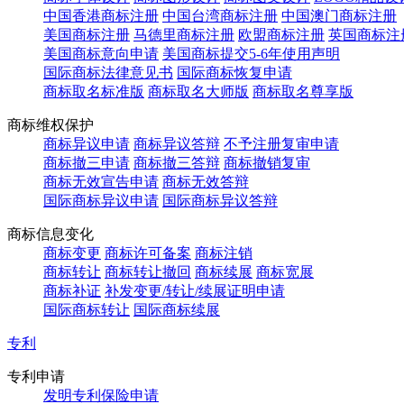
中国香港商标注册
中国台湾商标注册
中国澳门商标注册
美国商标注册
马德里商标注册
欧盟商标注册
英国商标注
美国商标意向申请
美国商标提交5-6年使用声明
国际商标法律意见书
国际商标恢复申请
商标取名标准版
商标取名大师版
商标取名尊享版
商标维权保护
商标异议申请
商标异议答辩
不予注册复审申请
商标撤三申请
商标撤三答辩
商标撤销复审
商标无效宣告申请
商标无效答辩
国际商标异议申请
国际商标异议答辩
商标信息变化
商标变更
商标许可备案
商标注销
商标转让
商标转让撤回
商标续展
商标宽展
商标补证
补发变更/转让/续展证明申请
国际商标转让
国际商标续展
专利
专利申请
发明专利保险申请