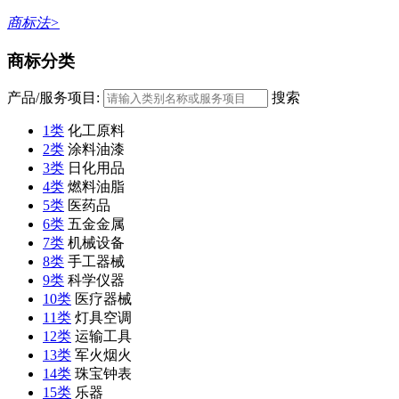
商标法>
商标分类
产品/服务项目:
搜索
1类
化工原料
2类
涂料油漆
3类
日化用品
4类
燃料油脂
5类
医药品
6类
五金金属
7类
机械设备
8类
手工器械
9类
科学仪器
10类
医疗器械
11类
灯具空调
12类
运输工具
13类
军火烟火
14类
珠宝钟表
15类
乐器