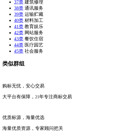
37类
建筑修理
38类
通讯服务
39类
运输贮藏
40类
材料加工
41类
教育娱乐
42类
网站服务
43类
餐饮住宿
44类
医疗园艺
45类
社会服务
类似群组
购标无忧，安心交易
大平台有保障，
年专注商标交易
21
优质标源，海量优选
海量优质资源，专家顾问把关