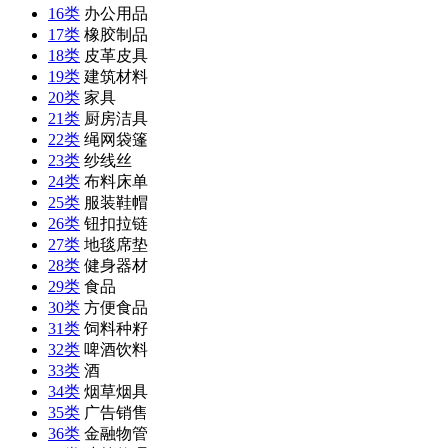
16类
办公用品
17类
橡胶制品
18类
皮革皮具
19类
建筑材料
20类
家具
21类
厨房洁具
22类
绳网袋篷
23类
纱线丝
24类
布料床单
25类
服装鞋帽
26类
钮扣拉链
27类
地毯席垫
28类
健身器材
29类
食品
30类
方便食品
31类
饲料种籽
32类
啤酒饮料
33类
酒
34类
烟草烟具
35类
广告销售
36类
金融物管