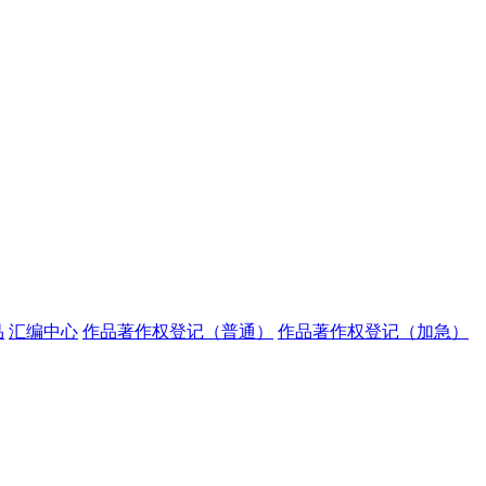
品
汇编中心
作品著作权登记（普通）
作品著作权登记（加急）