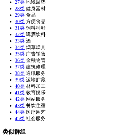
27类
地毯席垫
28类
健身器材
29类
食品
30类
方便食品
31类
饲料种籽
32类
啤酒饮料
33类
酒
34类
烟草烟具
35类
广告销售
36类
金融物管
37类
建筑修理
38类
通讯服务
39类
运输贮藏
40类
材料加工
41类
教育娱乐
42类
网站服务
43类
餐饮住宿
44类
医疗园艺
45类
社会服务
类似群组