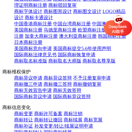
理证明商标注册
商标驳回复审
商标字体设计
商标图形设计
商标图文设计
LOGO精品
设计
商标卡通设计
中国香港商标注册
中国台湾商标注册
中国澳门商标注册
美国商标注册
马德里商标注册
欧盟商标注册
英国商标
注册
加拿大商标注册
澳大利亚商标注册
韩国商标注册
日本商标注册
美国商标意向申请
美国商标提交5-6年使用声明
国际商标法律意见书
国际商标恢复申请
商标取名标准版
商标取名大师版
商标取名尊享版
商标维权保护
商标异议申请
商标异议答辩
不予注册复审申请
商标撤三申请
商标撤三答辩
商标撤销复审
商标无效宣告申请
商标无效答辩
国际商标异议申请
国际商标异议答辩
商标信息变化
商标变更
商标许可备案
商标注销
商标转让
商标转让撤回
商标续展
商标宽展
商标补证
补发变更/转让/续展证明申请