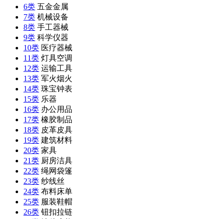
6类
五金金属
7类
机械设备
8类
手工器械
9类
科学仪器
10类
医疗器械
11类
灯具空调
12类
运输工具
13类
军火烟火
14类
珠宝钟表
15类
乐器
16类
办公用品
17类
橡胶制品
18类
皮革皮具
19类
建筑材料
20类
家具
21类
厨房洁具
22类
绳网袋篷
23类
纱线丝
24类
布料床单
25类
服装鞋帽
26类
钮扣拉链