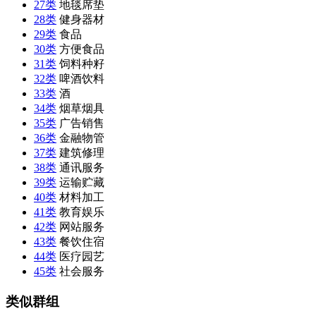
27类
地毯席垫
28类
健身器材
29类
食品
30类
方便食品
31类
饲料种籽
32类
啤酒饮料
33类
酒
34类
烟草烟具
35类
广告销售
36类
金融物管
37类
建筑修理
38类
通讯服务
39类
运输贮藏
40类
材料加工
41类
教育娱乐
42类
网站服务
43类
餐饮住宿
44类
医疗园艺
45类
社会服务
类似群组