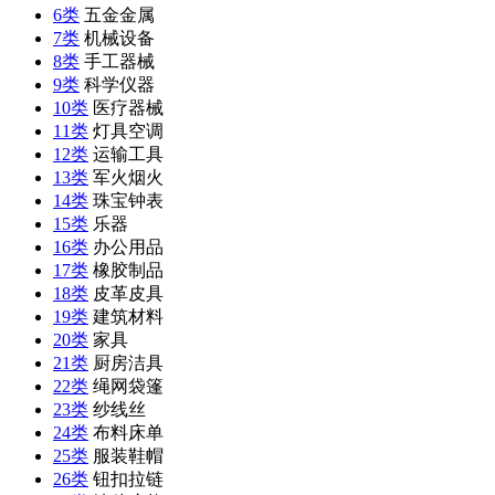
6类
五金金属
7类
机械设备
8类
手工器械
9类
科学仪器
10类
医疗器械
11类
灯具空调
12类
运输工具
13类
军火烟火
14类
珠宝钟表
15类
乐器
16类
办公用品
17类
橡胶制品
18类
皮革皮具
19类
建筑材料
20类
家具
21类
厨房洁具
22类
绳网袋篷
23类
纱线丝
24类
布料床单
25类
服装鞋帽
26类
钮扣拉链