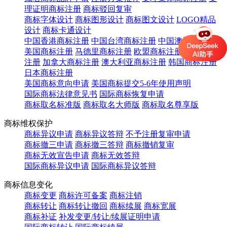
理证明商标注册
商标驳回复审
商标字体设计
商标图形设计
商标图文设计
LOGO精品
设计
商标卡通设计
中国香港商标注册
中国台湾商标注册
中国澳门商标注册
美国商标注册
马德里商标注册
欧盟商标注册
英国商标
注册
加拿大商标注册
澳大利亚商标注册
韩国商标注册
日本商标注册
美国商标意向申请
美国商标提交5-6年使用声明
国际商标法律意见书
国际商标恢复申请
商标取名标准版
商标取名大师版
商标取名尊享版
商标维权保护
商标异议申请
商标异议答辩
不予注册复审申请
商标撤三申请
商标撤三答辩
商标撤销复审
商标无效宣告申请
商标无效答辩
国际商标异议申请
国际商标异议答辩
商标信息变化
商标变更
商标许可备案
商标注销
商标转让
商标转让撤回
商标续展
商标宽展
商标补证
补发变更/转让/续展证明申请