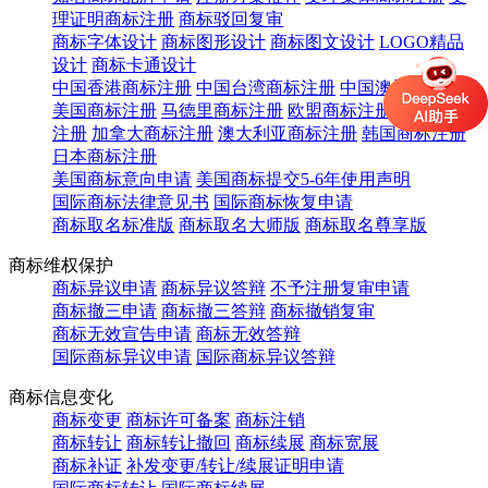
理证明商标注册
商标驳回复审
商标字体设计
商标图形设计
商标图文设计
LOGO精品
设计
商标卡通设计
中国香港商标注册
中国台湾商标注册
中国澳门商标注册
美国商标注册
马德里商标注册
欧盟商标注册
英国商标
注册
加拿大商标注册
澳大利亚商标注册
韩国商标注册
日本商标注册
美国商标意向申请
美国商标提交5-6年使用声明
国际商标法律意见书
国际商标恢复申请
商标取名标准版
商标取名大师版
商标取名尊享版
商标维权保护
商标异议申请
商标异议答辩
不予注册复审申请
商标撤三申请
商标撤三答辩
商标撤销复审
商标无效宣告申请
商标无效答辩
国际商标异议申请
国际商标异议答辩
商标信息变化
商标变更
商标许可备案
商标注销
商标转让
商标转让撤回
商标续展
商标宽展
商标补证
补发变更/转让/续展证明申请