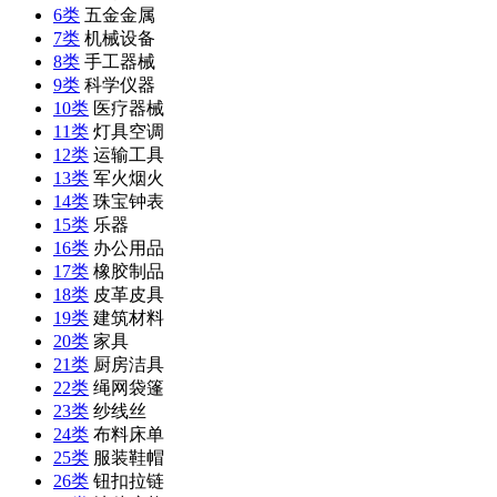
6类
五金金属
7类
机械设备
8类
手工器械
9类
科学仪器
10类
医疗器械
11类
灯具空调
12类
运输工具
13类
军火烟火
14类
珠宝钟表
15类
乐器
16类
办公用品
17类
橡胶制品
18类
皮革皮具
19类
建筑材料
20类
家具
21类
厨房洁具
22类
绳网袋篷
23类
纱线丝
24类
布料床单
25类
服装鞋帽
26类
钮扣拉链