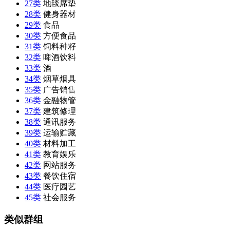
27类
地毯席垫
28类
健身器材
29类
食品
30类
方便食品
31类
饲料种籽
32类
啤酒饮料
33类
酒
34类
烟草烟具
35类
广告销售
36类
金融物管
37类
建筑修理
38类
通讯服务
39类
运输贮藏
40类
材料加工
41类
教育娱乐
42类
网站服务
43类
餐饮住宿
44类
医疗园艺
45类
社会服务
类似群组