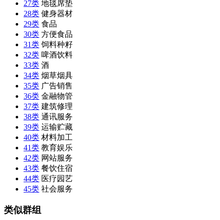
27类
地毯席垫
28类
健身器材
29类
食品
30类
方便食品
31类
饲料种籽
32类
啤酒饮料
33类
酒
34类
烟草烟具
35类
广告销售
36类
金融物管
37类
建筑修理
38类
通讯服务
39类
运输贮藏
40类
材料加工
41类
教育娱乐
42类
网站服务
43类
餐饮住宿
44类
医疗园艺
45类
社会服务
类似群组