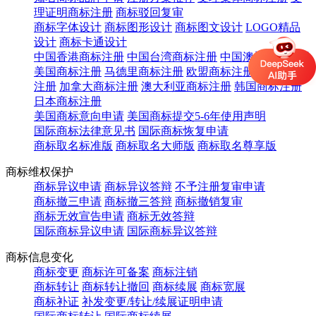
理证明商标注册
商标驳回复审
商标字体设计
商标图形设计
商标图文设计
LOGO精品
设计
商标卡通设计
中国香港商标注册
中国台湾商标注册
中国澳门商标注册
美国商标注册
马德里商标注册
欧盟商标注册
英国商标
注册
加拿大商标注册
澳大利亚商标注册
韩国商标注册
日本商标注册
美国商标意向申请
美国商标提交5-6年使用声明
国际商标法律意见书
国际商标恢复申请
商标取名标准版
商标取名大师版
商标取名尊享版
商标维权保护
商标异议申请
商标异议答辩
不予注册复审申请
商标撤三申请
商标撤三答辩
商标撤销复审
商标无效宣告申请
商标无效答辩
国际商标异议申请
国际商标异议答辩
商标信息变化
商标变更
商标许可备案
商标注销
商标转让
商标转让撤回
商标续展
商标宽展
商标补证
补发变更/转让/续展证明申请