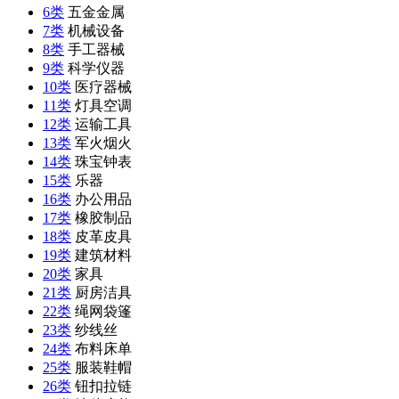
6类
五金金属
7类
机械设备
8类
手工器械
9类
科学仪器
10类
医疗器械
11类
灯具空调
12类
运输工具
13类
军火烟火
14类
珠宝钟表
15类
乐器
16类
办公用品
17类
橡胶制品
18类
皮革皮具
19类
建筑材料
20类
家具
21类
厨房洁具
22类
绳网袋篷
23类
纱线丝
24类
布料床单
25类
服装鞋帽
26类
钮扣拉链