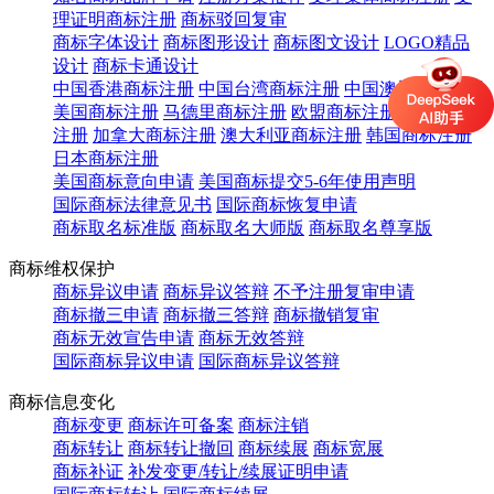
理证明商标注册
商标驳回复审
商标字体设计
商标图形设计
商标图文设计
LOGO精品
设计
商标卡通设计
中国香港商标注册
中国台湾商标注册
中国澳门商标注册
美国商标注册
马德里商标注册
欧盟商标注册
英国商标
注册
加拿大商标注册
澳大利亚商标注册
韩国商标注册
日本商标注册
美国商标意向申请
美国商标提交5-6年使用声明
国际商标法律意见书
国际商标恢复申请
商标取名标准版
商标取名大师版
商标取名尊享版
商标维权保护
商标异议申请
商标异议答辩
不予注册复审申请
商标撤三申请
商标撤三答辩
商标撤销复审
商标无效宣告申请
商标无效答辩
国际商标异议申请
国际商标异议答辩
商标信息变化
商标变更
商标许可备案
商标注销
商标转让
商标转让撤回
商标续展
商标宽展
商标补证
补发变更/转让/续展证明申请