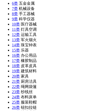
6类
五金金属
7类
机械设备
8类
手工器械
9类
科学仪器
10类
医疗器械
11类
灯具空调
12类
运输工具
13类
军火烟火
14类
珠宝钟表
15类
乐器
16类
办公用品
17类
橡胶制品
18类
皮革皮具
19类
建筑材料
20类
家具
21类
厨房洁具
22类
绳网袋篷
23类
纱线丝
24类
布料床单
25类
服装鞋帽
26类
钮扣拉链