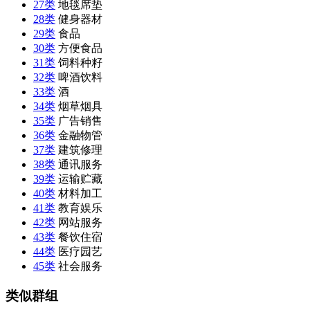
27类
地毯席垫
28类
健身器材
29类
食品
30类
方便食品
31类
饲料种籽
32类
啤酒饮料
33类
酒
34类
烟草烟具
35类
广告销售
36类
金融物管
37类
建筑修理
38类
通讯服务
39类
运输贮藏
40类
材料加工
41类
教育娱乐
42类
网站服务
43类
餐饮住宿
44类
医疗园艺
45类
社会服务
类似群组