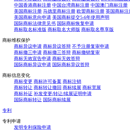
中国香港商标注册
中国台湾商标注册
中国澳门商标注册
美国商标注册
马德里商标注册
欧盟商标注册
英国商标注
美国商标意向申请
美国商标提交5-6年使用声明
国际商标法律意见书
国际商标恢复申请
商标取名标准版
商标取名大师版
商标取名尊享版
商标维权保护
商标异议申请
商标异议答辩
不予注册复审申请
商标撤三申请
商标撤三答辩
商标撤销复审
商标无效宣告申请
商标无效答辩
国际商标异议申请
国际商标异议答辩
商标信息变化
商标变更
商标许可备案
商标注销
商标转让
商标转让撤回
商标续展
商标宽展
商标补证
补发变更/转让/续展证明申请
国际商标转让
国际商标续展
专利
专利申请
发明专利保险申请