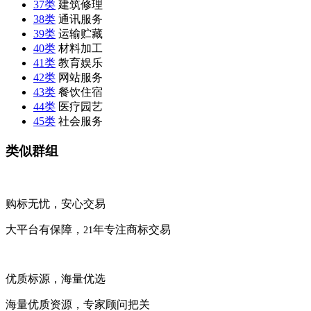
37类
建筑修理
38类
通讯服务
39类
运输贮藏
40类
材料加工
41类
教育娱乐
42类
网站服务
43类
餐饮住宿
44类
医疗园艺
45类
社会服务
类似群组
购标无忧，安心交易
大平台有保障，
年专注商标交易
21
优质标源，海量优选
海量优质资源，专家顾问把关