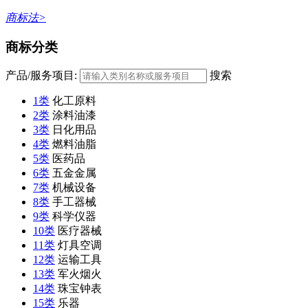
商标法>
商标分类
产品/服务项目:
搜索
1类
化工原料
2类
涂料油漆
3类
日化用品
4类
燃料油脂
5类
医药品
6类
五金金属
7类
机械设备
8类
手工器械
9类
科学仪器
10类
医疗器械
11类
灯具空调
12类
运输工具
13类
军火烟火
14类
珠宝钟表
15类
乐器