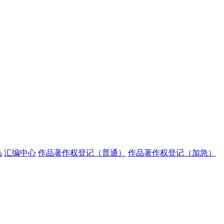
品
汇编中心
作品著作权登记（普通）
作品著作权登记（加急）