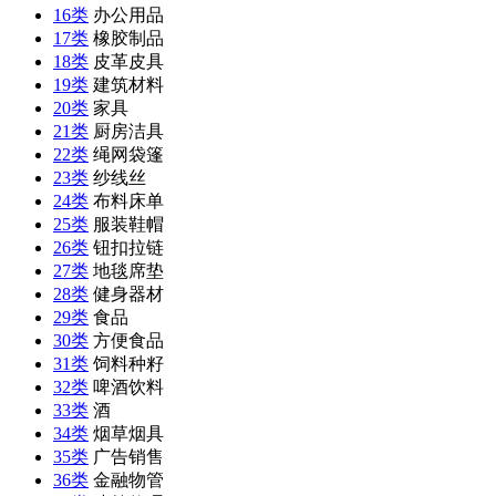
16类
办公用品
17类
橡胶制品
18类
皮革皮具
19类
建筑材料
20类
家具
21类
厨房洁具
22类
绳网袋篷
23类
纱线丝
24类
布料床单
25类
服装鞋帽
26类
钮扣拉链
27类
地毯席垫
28类
健身器材
29类
食品
30类
方便食品
31类
饲料种籽
32类
啤酒饮料
33类
酒
34类
烟草烟具
35类
广告销售
36类
金融物管