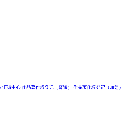
品
汇编中心
作品著作权登记（普通）
作品著作权登记（加急）