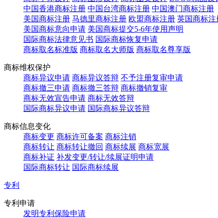
中国香港商标注册
中国台湾商标注册
中国澳门商标注册
美国商标注册
马德里商标注册
欧盟商标注册
英国商标注
美国商标意向申请
美国商标提交5-6年使用声明
国际商标法律意见书
国际商标恢复申请
商标取名标准版
商标取名大师版
商标取名尊享版
商标维权保护
商标异议申请
商标异议答辩
不予注册复审申请
商标撤三申请
商标撤三答辩
商标撤销复审
商标无效宣告申请
商标无效答辩
国际商标异议申请
国际商标异议答辩
商标信息变化
商标变更
商标许可备案
商标注销
商标转让
商标转让撤回
商标续展
商标宽展
商标补证
补发变更/转让/续展证明申请
国际商标转让
国际商标续展
专利
专利申请
发明专利保险申请