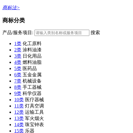
商标法>
商标分类
产品/服务项目:
搜索
1类
化工原料
2类
涂料油漆
3类
日化用品
4类
燃料油脂
5类
医药品
6类
五金金属
7类
机械设备
8类
手工器械
9类
科学仪器
10类
医疗器械
11类
灯具空调
12类
运输工具
13类
军火烟火
14类
珠宝钟表
15类
乐器