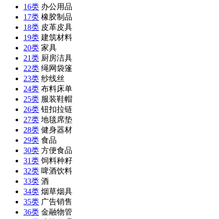
16类
办公用品
17类
橡胶制品
18类
皮革皮具
19类
建筑材料
20类
家具
21类
厨房洁具
22类
绳网袋篷
23类
纱线丝
24类
布料床单
25类
服装鞋帽
26类
钮扣拉链
27类
地毯席垫
28类
健身器材
29类
食品
30类
方便食品
31类
饲料种籽
32类
啤酒饮料
33类
酒
34类
烟草烟具
35类
广告销售
36类
金融物管