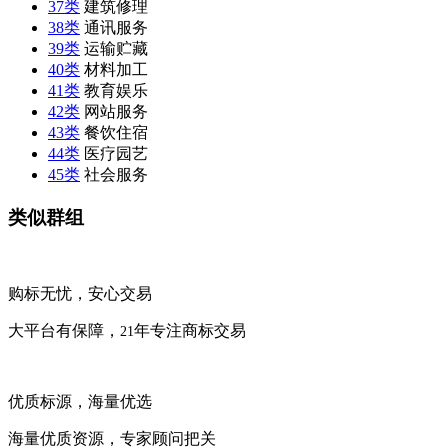
37类
建筑修理
38类
通讯服务
39类
运输贮藏
40类
材料加工
41类
教育娱乐
42类
网站服务
43类
餐饮住宿
44类
医疗园艺
45类
社会服务
类似群组
购标无忧，安心交易
大平台有保障，
年专注商标交易
21
优质标源，海量优选
海量优质资源，专家顾问把关