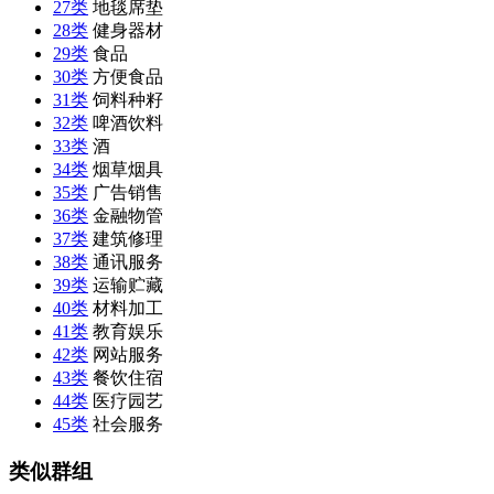
27类
地毯席垫
28类
健身器材
29类
食品
30类
方便食品
31类
饲料种籽
32类
啤酒饮料
33类
酒
34类
烟草烟具
35类
广告销售
36类
金融物管
37类
建筑修理
38类
通讯服务
39类
运输贮藏
40类
材料加工
41类
教育娱乐
42类
网站服务
43类
餐饮住宿
44类
医疗园艺
45类
社会服务
类似群组