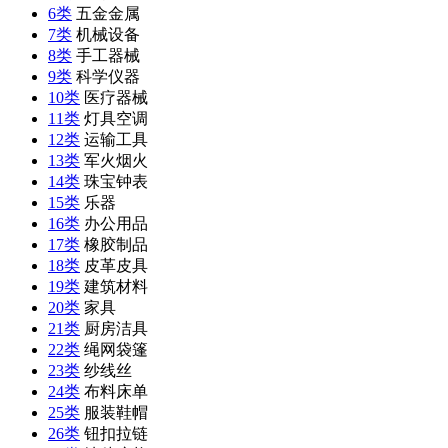
6类
五金金属
7类
机械设备
8类
手工器械
9类
科学仪器
10类
医疗器械
11类
灯具空调
12类
运输工具
13类
军火烟火
14类
珠宝钟表
15类
乐器
16类
办公用品
17类
橡胶制品
18类
皮革皮具
19类
建筑材料
20类
家具
21类
厨房洁具
22类
绳网袋篷
23类
纱线丝
24类
布料床单
25类
服装鞋帽
26类
钮扣拉链