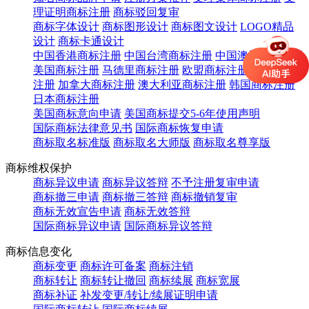
理证明商标注册
商标驳回复审
商标字体设计
商标图形设计
商标图文设计
LOGO精品
设计
商标卡通设计
中国香港商标注册
中国台湾商标注册
中国澳门商标注册
美国商标注册
马德里商标注册
欧盟商标注册
英国商标
注册
加拿大商标注册
澳大利亚商标注册
韩国商标注册
日本商标注册
美国商标意向申请
美国商标提交5-6年使用声明
国际商标法律意见书
国际商标恢复申请
商标取名标准版
商标取名大师版
商标取名尊享版
商标维权保护
商标异议申请
商标异议答辩
不予注册复审申请
商标撤三申请
商标撤三答辩
商标撤销复审
商标无效宣告申请
商标无效答辩
国际商标异议申请
国际商标异议答辩
商标信息变化
商标变更
商标许可备案
商标注销
商标转让
商标转让撤回
商标续展
商标宽展
商标补证
补发变更/转让/续展证明申请