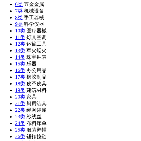
6类
五金金属
7类
机械设备
8类
手工器械
9类
科学仪器
10类
医疗器械
11类
灯具空调
12类
运输工具
13类
军火烟火
14类
珠宝钟表
15类
乐器
16类
办公用品
17类
橡胶制品
18类
皮革皮具
19类
建筑材料
20类
家具
21类
厨房洁具
22类
绳网袋篷
23类
纱线丝
24类
布料床单
25类
服装鞋帽
26类
钮扣拉链