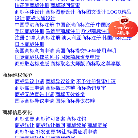
理证明商标注册
商标驳回复审
商标字体设计
商标图形设计
商标图文设计
LOGO精品
设计
商标卡通设计
中国香港商标注册
中国台湾商标注册
中国澳门商标注册
美国商标注册
马德里商标注册
欧盟商标注册
英国商标
注册
加拿大商标注册
澳大利亚商标注册
韩国商标注册
日本商标注册
美国商标意向申请
美国商标提交5-6年使用声明
国际商标法律意见书
国际商标恢复申请
商标取名标准版
商标取名大师版
商标取名尊享版
商标维权保护
商标异议申请
商标异议答辩
不予注册复审申请
商标撤三申请
商标撤三答辩
商标撤销复审
商标无效宣告申请
商标无效答辩
国际商标异议申请
国际商标异议答辩
商标信息变化
商标变更
商标许可备案
商标注销
商标转让
商标转让撤回
商标续展
商标宽展
商标补证
补发变更/转让/续展证明申请