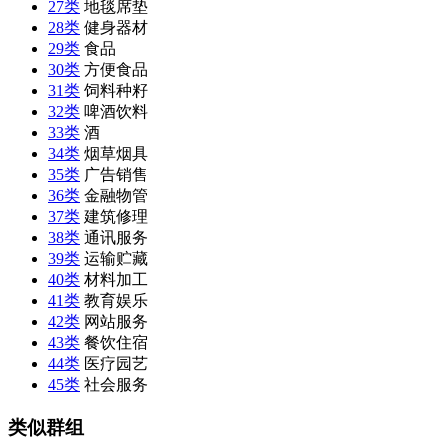
27类
地毯席垫
28类
健身器材
29类
食品
30类
方便食品
31类
饲料种籽
32类
啤酒饮料
33类
酒
34类
烟草烟具
35类
广告销售
36类
金融物管
37类
建筑修理
38类
通讯服务
39类
运输贮藏
40类
材料加工
41类
教育娱乐
42类
网站服务
43类
餐饮住宿
44类
医疗园艺
45类
社会服务
类似群组