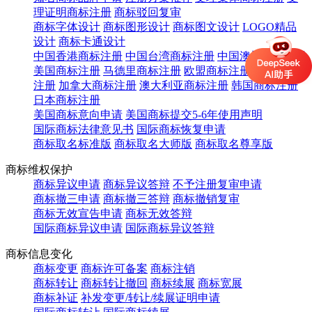
理证明商标注册
商标驳回复审
商标字体设计
商标图形设计
商标图文设计
LOGO精品
设计
商标卡通设计
中国香港商标注册
中国台湾商标注册
中国澳门商标注册
美国商标注册
马德里商标注册
欧盟商标注册
英国商标
注册
加拿大商标注册
澳大利亚商标注册
韩国商标注册
日本商标注册
美国商标意向申请
美国商标提交5-6年使用声明
国际商标法律意见书
国际商标恢复申请
商标取名标准版
商标取名大师版
商标取名尊享版
商标维权保护
商标异议申请
商标异议答辩
不予注册复审申请
商标撤三申请
商标撤三答辩
商标撤销复审
商标无效宣告申请
商标无效答辩
国际商标异议申请
国际商标异议答辩
商标信息变化
商标变更
商标许可备案
商标注销
商标转让
商标转让撤回
商标续展
商标宽展
商标补证
补发变更/转让/续展证明申请