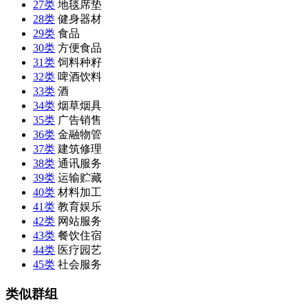
27类
地毯席垫
28类
健身器材
29类
食品
30类
方便食品
31类
饲料种籽
32类
啤酒饮料
33类
酒
34类
烟草烟具
35类
广告销售
36类
金融物管
37类
建筑修理
38类
通讯服务
39类
运输贮藏
40类
材料加工
41类
教育娱乐
42类
网站服务
43类
餐饮住宿
44类
医疗园艺
45类
社会服务
类似群组