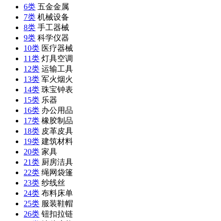
6类
五金金属
7类
机械设备
8类
手工器械
9类
科学仪器
10类
医疗器械
11类
灯具空调
12类
运输工具
13类
军火烟火
14类
珠宝钟表
15类
乐器
16类
办公用品
17类
橡胶制品
18类
皮革皮具
19类
建筑材料
20类
家具
21类
厨房洁具
22类
绳网袋篷
23类
纱线丝
24类
布料床单
25类
服装鞋帽
26类
钮扣拉链