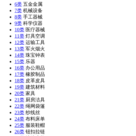
6类
五金金属
7类
机械设备
8类
手工器械
9类
科学仪器
10类
医疗器械
11类
灯具空调
12类
运输工具
13类
军火烟火
14类
珠宝钟表
15类
乐器
16类
办公用品
17类
橡胶制品
18类
皮革皮具
19类
建筑材料
20类
家具
21类
厨房洁具
22类
绳网袋篷
23类
纱线丝
24类
布料床单
25类
服装鞋帽
26类
钮扣拉链