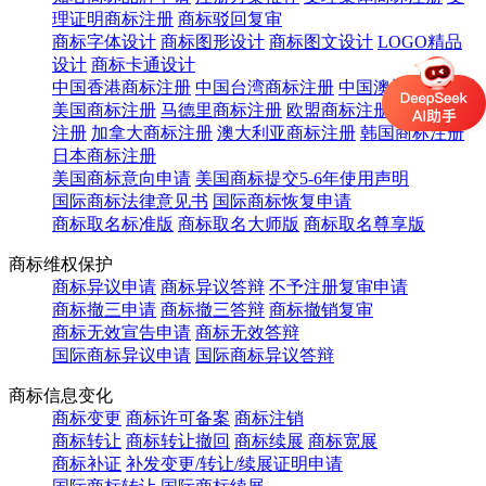
理证明商标注册
商标驳回复审
商标字体设计
商标图形设计
商标图文设计
LOGO精品
设计
商标卡通设计
中国香港商标注册
中国台湾商标注册
中国澳门商标注册
美国商标注册
马德里商标注册
欧盟商标注册
英国商标
注册
加拿大商标注册
澳大利亚商标注册
韩国商标注册
日本商标注册
美国商标意向申请
美国商标提交5-6年使用声明
国际商标法律意见书
国际商标恢复申请
商标取名标准版
商标取名大师版
商标取名尊享版
商标维权保护
商标异议申请
商标异议答辩
不予注册复审申请
商标撤三申请
商标撤三答辩
商标撤销复审
商标无效宣告申请
商标无效答辩
国际商标异议申请
国际商标异议答辩
商标信息变化
商标变更
商标许可备案
商标注销
商标转让
商标转让撤回
商标续展
商标宽展
商标补证
补发变更/转让/续展证明申请