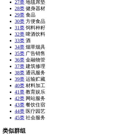
27类
地毯席垫
28类
健身器材
29类
食品
30类
方便食品
31类
饲料种籽
32类
啤酒饮料
33类
酒
34类
烟草烟具
35类
广告销售
36类
金融物管
37类
建筑修理
38类
通讯服务
39类
运输贮藏
40类
材料加工
41类
教育娱乐
42类
网站服务
43类
餐饮住宿
44类
医疗园艺
45类
社会服务
类似群组