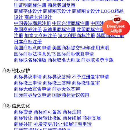
理证明商标注册
商标驳回复审
商标字体设计
商标图形设计
商标图文设计
LOGO精品
设计
商标卡通设计
中国香港商标注册
中国台湾商标注册
中国澳门商标注册
美国商标注册
马德里商标注册
欧盟商标注册
英国商标
注册
加拿大商标注册
澳大利亚商标注册
韩国商标注册
日本商标注册
美国商标意向申请
美国商标提交5-6年使用声明
国际商标法律意见书
国际商标恢复申请
商标取名标准版
商标取名大师版
商标取名尊享版
商标维权保护
商标异议申请
商标异议答辩
不予注册复审申请
商标撤三申请
商标撤三答辩
商标撤销复审
商标无效宣告申请
商标无效答辩
国际商标异议申请
国际商标异议答辩
商标信息变化
商标变更
商标许可备案
商标注销
商标转让
商标转让撤回
商标续展
商标宽展
商标补证
补发变更/转让/续展证明申请