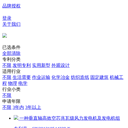
品牌授权
登录
关于我们
已选条件
全部清除
专利分类
不限
发明专利
实用新型
外观设计
适用行业
不限
生活需要
作业运输
化学冶金
纺织造纸
固定建筑
机械工
程
物理
电学
行业小类
不限
申请年限
不限
3年内
3年以上
一种垂直轴高效空芯兆瓦级风力发电机及发电机组