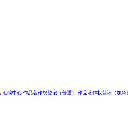
品
汇编中心
作品著作权登记（普通）
作品著作权登记（加急）