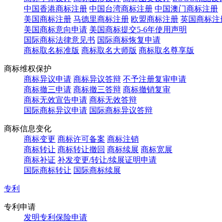
中国香港商标注册
中国台湾商标注册
中国澳门商标注册
美国商标注册
马德里商标注册
欧盟商标注册
英国商标注
美国商标意向申请
美国商标提交5-6年使用声明
国际商标法律意见书
国际商标恢复申请
商标取名标准版
商标取名大师版
商标取名尊享版
商标维权保护
商标异议申请
商标异议答辩
不予注册复审申请
商标撤三申请
商标撤三答辩
商标撤销复审
商标无效宣告申请
商标无效答辩
国际商标异议申请
国际商标异议答辩
商标信息变化
商标变更
商标许可备案
商标注销
商标转让
商标转让撤回
商标续展
商标宽展
商标补证
补发变更/转让/续展证明申请
国际商标转让
国际商标续展
专利
专利申请
发明专利保险申请