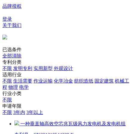
品牌授权
登录
关于我们
已选条件
全部清除
专利分类
不限
发明专利
实用新型
外观设计
适用行业
不限
生活需要
作业运输
化学冶金
纺织造纸
固定建筑
机械工
程
物理
电学
行业小类
不限
申请年限
不限
3年内
3年以上
一种垂直轴高效空芯兆瓦级风力发电机及发电机组