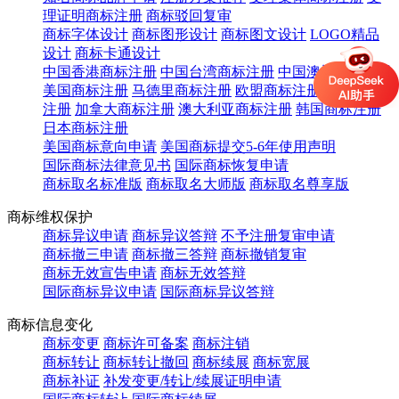
理证明商标注册
商标驳回复审
商标字体设计
商标图形设计
商标图文设计
LOGO精品
设计
商标卡通设计
中国香港商标注册
中国台湾商标注册
中国澳门商标注册
美国商标注册
马德里商标注册
欧盟商标注册
英国商标
注册
加拿大商标注册
澳大利亚商标注册
韩国商标注册
日本商标注册
美国商标意向申请
美国商标提交5-6年使用声明
国际商标法律意见书
国际商标恢复申请
商标取名标准版
商标取名大师版
商标取名尊享版
商标维权保护
商标异议申请
商标异议答辩
不予注册复审申请
商标撤三申请
商标撤三答辩
商标撤销复审
商标无效宣告申请
商标无效答辩
国际商标异议申请
国际商标异议答辩
商标信息变化
商标变更
商标许可备案
商标注销
商标转让
商标转让撤回
商标续展
商标宽展
商标补证
补发变更/转让/续展证明申请