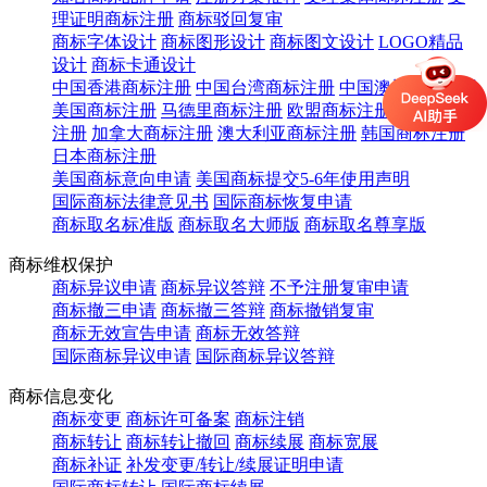
理证明商标注册
商标驳回复审
商标字体设计
商标图形设计
商标图文设计
LOGO精品
设计
商标卡通设计
中国香港商标注册
中国台湾商标注册
中国澳门商标注册
美国商标注册
马德里商标注册
欧盟商标注册
英国商标
注册
加拿大商标注册
澳大利亚商标注册
韩国商标注册
日本商标注册
美国商标意向申请
美国商标提交5-6年使用声明
国际商标法律意见书
国际商标恢复申请
商标取名标准版
商标取名大师版
商标取名尊享版
商标维权保护
商标异议申请
商标异议答辩
不予注册复审申请
商标撤三申请
商标撤三答辩
商标撤销复审
商标无效宣告申请
商标无效答辩
国际商标异议申请
国际商标异议答辩
商标信息变化
商标变更
商标许可备案
商标注销
商标转让
商标转让撤回
商标续展
商标宽展
商标补证
补发变更/转让/续展证明申请